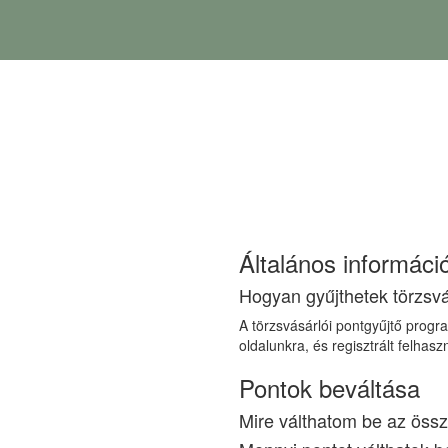
Általános informáci
Hogyan gyűjthetek törzsvá
A törzsvásárlói pontgyűjtő progr
oldalunkra, és regisztrált felhas
Pontok beváltása
Mire válthatom be az össz