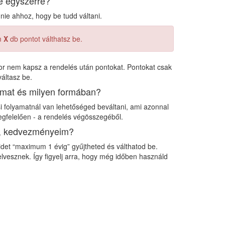
e egyszerre?
nie ahhoz, hogy be tudd váltani.
m
X
db pontot válthatsz be.
kor nem kapsz a rendelés után pontokat. Pontokat csak
áltasz be.
aimat és milyen formában?
si folyamatnál van lehetőséged beváltani, ami azonnal
gfelelően - a rendelés végösszegéből.
im, kedvezményeim?
idet “maximum 1 évig” gyűjtheted és válthatod be.
 elvesznek. Így figyelj arra, hogy még időben használd