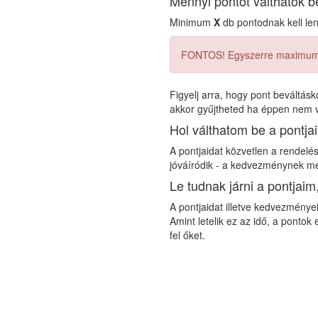
Mennyi pontot válthatok b
Minimum
X
db pontodnak kell len
FONTOS! Egyszerre maximu
Figyelj arra, hogy pont beváltás
akkor gyűjtheted ha éppen nem v
Hol válthatom be a pontj
A pontjaidat közvetlen a rendelé
jóváíródik - a kedvezménynek me
Le tudnak járni a pontja
A pontjaidat illetve kedvezménye
Amint letelik ez az idő, a pontok
fel őket.