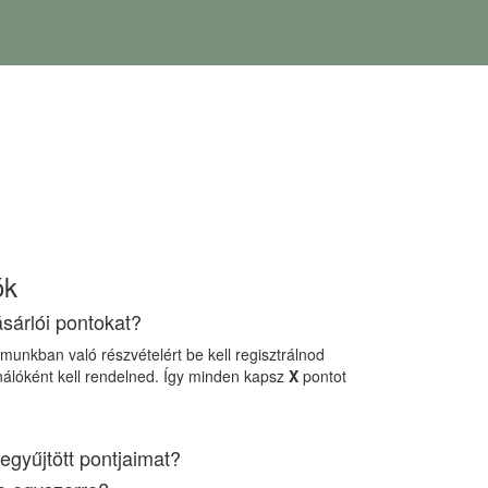
ók
sárlói pontokat?
amunkban való részvételért be kell regisztrálnod
ználóként kell rendelned. Így minden
kapsz
X
pontot
egyűjtött pontjaimat?